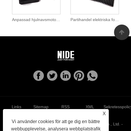
Anpassad hjulnavsmotorspårkil för biltillverkning
Partihandel elektriska fordon Motor Isolering Slot Kil
Links
Sitemap
RSS
XML
Sekretesspolic
X
Vi använder cookies för att ge dig en bättre
Copyright © 2022 Ningbo Haishu Nide International Co., Ltd. -
webbupplevelse, analysera webbplatstrafik
Motorkomponent - Alla rättigheter reserverade