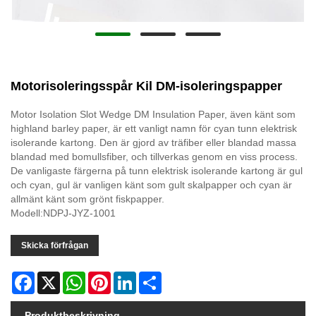
Motorisoleringsspår Kil DM-isoleringspapper
Motor Isolation Slot Wedge DM Insulation Paper, även känt som
highland barley paper, är ett vanligt namn för cyan tunn elektrisk
isolerande kartong. Den är gjord av träfiber eller blandad massa
blandad med bomullsfiber, och tillverkas genom en viss process.
De vanligaste färgerna på tunn elektrisk isolerande kartong är gul
och cyan, gul är vanligen känt som gult skalpapper och cyan är
allmänt känt som grönt fiskpapper.
Modell:NDPJ-JYZ-1001
Skicka förfrågan
Facebook
X
WhatsApp
Pinterest
LinkedIn
Share
Produktbeskrivning