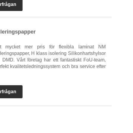
rfrågan
oleringspapper
t mycket mer pris för flexibla laminat NM
leringspapper, H klass isolering Silikonhartshylsor
MD. Vårt företag har ett fantastiskt FoU-team,
rfekt kvalitetsledningssystem och bra service efter
rfrågan