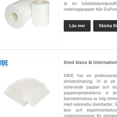
är en tvåskiktskomposi
isoleringspapper från DuPont o
Läs mer
Skicka fö
Dmd klass B internation
NIDE har en professionell
elmotorlindning. Vi är ett
isolerande papper och is
pappersprodukterna vi pr
barrvedsmassa av hög renhet,
med nationella standarder. S
test- och experimentutru
isoleringspapper för elmoto