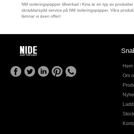
NM isoleringspapper tillverkad i Kina är en typ av produkter
skräddarsydd service på NM isoleringspapper. Våra produkter
lämnar vi även offert.
Snab
Hem
Om o
Produ
Nyhe
Ladd
Skick
Konta