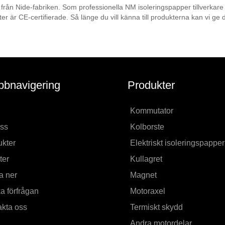
 från Nide-fabriken. Som professionella NM isoleringspapper tillverkare o
 är CE-certifierade. Så länge du vill känna till produkterna kan vi ge d
bnavigering
Produkter
Kommutator
ss
Kolborste
kter
Elektriskt isoleringspapper
ter
Kullagret
a ner
Magnet
a förfrågan
Motoraxel
kta oss
Termiskt skydd
Andra motordelar