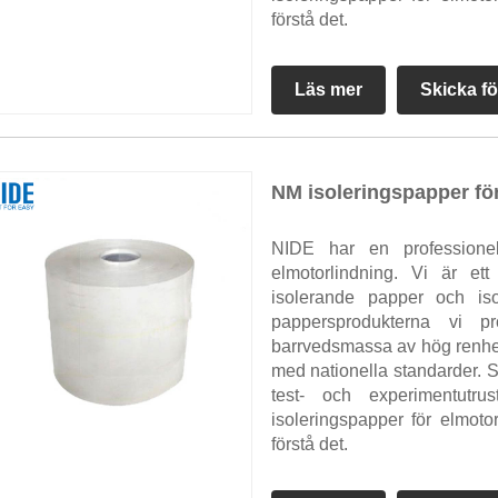
förstå det.
Läs mer
Skicka fö
NM isoleringspapper fö
NIDE har en professionell
elmotorlindning. Vi är ett
isolerande papper och is
pappersprodukterna vi pr
barrvedsmassa av hög renhet,
med nationella standarder. S
test- och experimentutru
isoleringspapper för elmoto
förstå det.