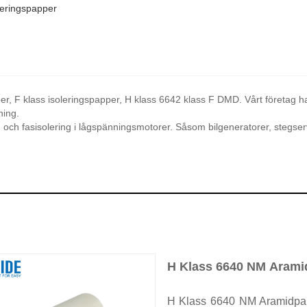
eringspapper
r, F klass isoleringspapper, H klass 6642 klass F DMD. Vårt företag ha
ning.
och fasisolering i lågspänningsmotorer. Såsom bilgeneratorer, stegser
H Klass 6640 NM Aramid
H Klass 6640 NM Aramidpap