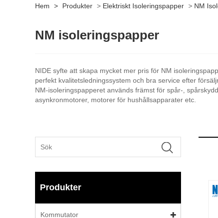
Hem
>
Produkter
>
Elektriskt Isoleringspapper
>
NM Isol
NM isoleringspapper
NIDE syfte att skapa mycket mer pris för NM isoleringspappe
perfekt kvalitetsledningssystem och bra service efter försälj
NM-isoleringspapperet används främst för spår-, spårskydd 
asynkronmotorer, motorer för hushållsapparater etc.
Produkter
Kommutator