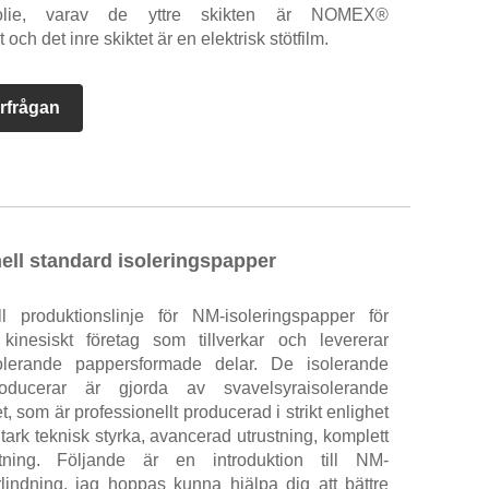
tfolie, varav de yttre skikten är NOMEX®
ch det inre skiktet är en elektrisk stötfilm.
rfrågan
ell standard isoleringspapper
 produktionslinje för NM-isoleringspapper för
 kinesiskt företag som tillverkar och levererar
olerande pappersformade delar. De isolerande
oducerar är gjorda av svavelsyraisolerande
 som är professionellt producerad i strikt enlighet
tark teknisk styrka, avancerad utrustning, komplett
stning. Följande är en introduktion till NM-
rlindning, jag hoppas kunna hjälpa dig att bättre