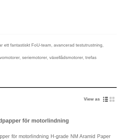
r ett fantastiskt FoU-team, avancerad testutrustning,
vomotorer, seriemotorer, växellådsmotorer, trefas
View as
papper för motorlindning
per för motorlindning H-grade NM Aramid Paper