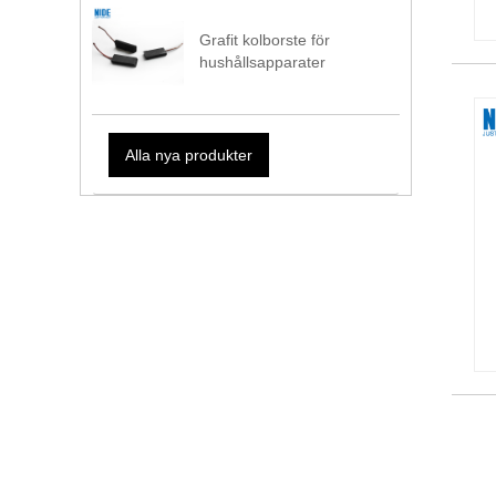
Grafit kolborste för
hushållsapparater
Alla nya produkter