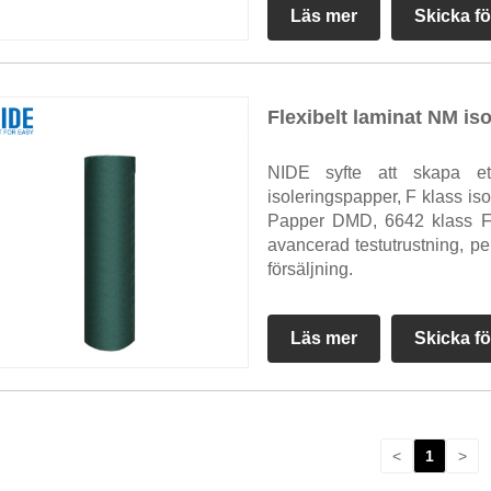
Läs mer
Skicka fö
Flexibelt laminat NM is
NIDE syfte att skapa et
isoleringspapper, F klass iso
Papper DMD, 6642 klass F D
avancerad testutrustning, pe
försäljning.
Läs mer
Skicka fö
<
1
>