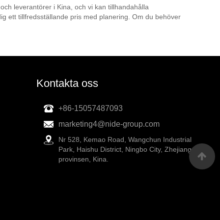
ch leverantörer i Kina, och vi kan tillhandahålla
ig ett tillfredsställande pris med planering. Om du behöver
Kontakta oss
+86-15057487093
marketing4@nide-group.com
Nr 528, Kemao Road, Wangchun Industrial
Park, Haishu District, Ningbo City, Zhejiang-
provinsen, Kina.